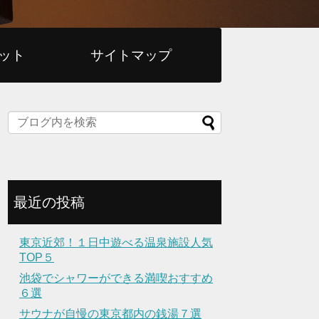
ット
サイトマップ
最近の投稿
東京近郊！１日中遊べる温泉施設人気
TOP５
池袋でシャワーができる満喫おすすめ
６選
サウナが自慢の東京都内の銭湯７選