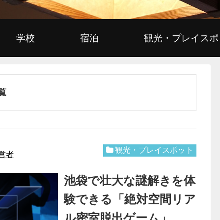
学校
宿泊
観光・プレイスポ
覧
観光・プレイスポット
営者
池袋で壮大な謎解きを体
験できる「絶対空間リア
ル密室脱出ゲーム」