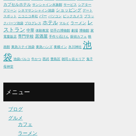
カプセルホテル
サンシャイン水族館
サービス
シアター
ショッピング
グリーン
シネマサンシャイン池袋
デート
バー
スポット
ニコニコ本社
パソコン
ビックカメラ
ブラッ
レ
ホテル
ラーメン
クバーツ池袋
プログレス
マルイ
ストラン
中華
体験教室
切手の博物館
劇場
博物館
家
居酒屋
専門学校
電量販店
手作り石けん
探偵カフェ
映
池
画館
東急ステイ池袋
東急ハンズ
東横イン
氷川神社
袋
池袋パルコ
牛かつ
西武
豊島区
雑司ヶ谷エリア
鬼子
母神堂
メニュー
ブログ
グルメ
カフェ
ラーメン