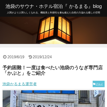
池袋のサウナ・ホテル宿泊『 かるまる』blog
人間がより人間らしくなれる、機能美と利便性を兼ね備えた自然の力溢れる癒しの空間
2019/6/19
2019/12/24
予約困難！一度は食べたい池袋のうなぎ専門店
「かぶと」をご紹介
池袋かるまる運営者
グルメ