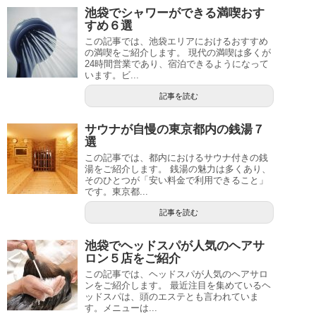
池袋でシャワーができる満喫おす
すめ６選
この記事では、池袋エリアにおけるおすすめ
の満喫をご紹介します。 現代の満喫は多くが
24時間営業であり、宿泊できるようになって
います。ビ...
記事を読む
サウナが自慢の東京都内の銭湯７
選
この記事では、都内におけるサウナ付きの銭
湯をご紹介します。 銭湯の魅力は多くあり、
そのひとつが「安い料金で利用できること」
です。東京都...
記事を読む
池袋でヘッドスパが人気のヘアサ
ロン５店をご紹介
この記事では、ヘッドスパが人気のヘアサロ
ンをご紹介します。 最近注目を集めているヘ
ッドスパは、頭のエステとも言われていま
す。メニューは...