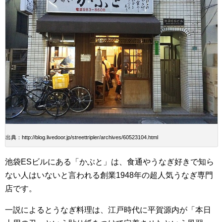
出典：http://blog.livedoor.jp/streettripler/archives/60523104.html
池袋ESビルにある「かぶと」は、食通やうなぎ好きで知ら
ない人はいないと言われる創業1948年の超人気うなぎ専門
店です。
一説によるとうなぎ料理は、江戸時代に平賀源内が「本日