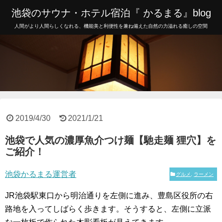
池袋のサウナ・ホテル宿泊『 かるまる』blog
人間がより人間らしくなれる、機能美と利便性を兼ね備えた自然の力溢れる癒しの空間
2019/4/30
2021/1/21
池袋で人気の濃厚魚介つけ麺【馳走麺 狸穴】を
ご紹介！
池袋かるまる運営者
グルメ
,
ラーメン
JR池袋駅東口から明治通りを左側に進み、豊島区役所の右
路地を入ってしばらく歩きます。
そうすると、左側に立派