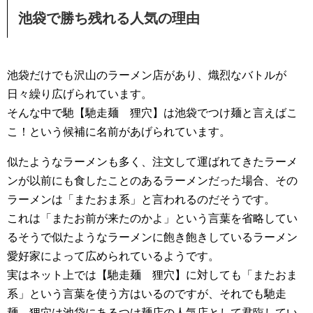
池袋で勝ち残れる人気の理由
池袋だけでも沢山のラーメン店があり、熾烈なバトルが
日々繰り広げられています。
そんな中で馳【馳走麺 狸穴】は池袋でつけ麺と言えばこ
こ！という候補に名前があげられています。
似たようなラーメンも多く、注文して運ばれてきたラーメ
ンが以前にも食したことのあるラーメンだった場合、その
ラーメンは「またおま系」と言われるのだそうです。
これは「またお前が来たのかよ」という言葉を省略してい
るそうで似たようなラーメンに飽き飽きしているラーメン
愛好家によって広められているようです。
実はネット上では【馳走麺 狸穴】に対しても「またおま
系」という言葉を使う方はいるのですが、それでも馳走
麺 狸穴は池袋にあるつけ麺店の人気店として君臨してい