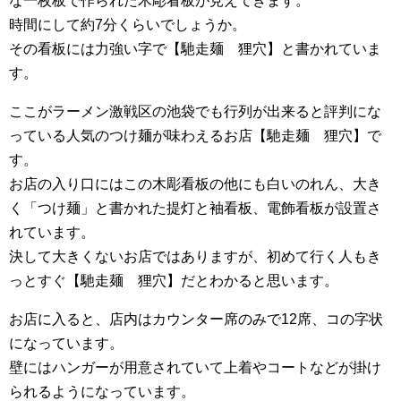
な一枚板で作られた木彫看板が見えてきます。
時間にして約7分くらいでしょうか。
その看板には力強い字で【馳走麺 狸穴】と書かれていま
す。
ここがラーメン激戦区の池袋でも行列が出来ると評判にな
っている人気のつけ麺が味わえるお店【馳走麺 狸穴】で
す。
お店の入り口にはこの木彫看板の他にも白いのれん、大き
く「つけ麺」と書かれた提灯と袖看板、電飾看板が設置さ
れています。
決して大きくないお店ではありますが、初めて行く人もき
っとすぐ【馳走麺 狸穴】だとわかると思います。
お店に入ると、店内はカウンター席のみで12席、コの字状
になっています。
壁にはハンガーが用意されていて上着やコートなどが掛け
られるようになっています。