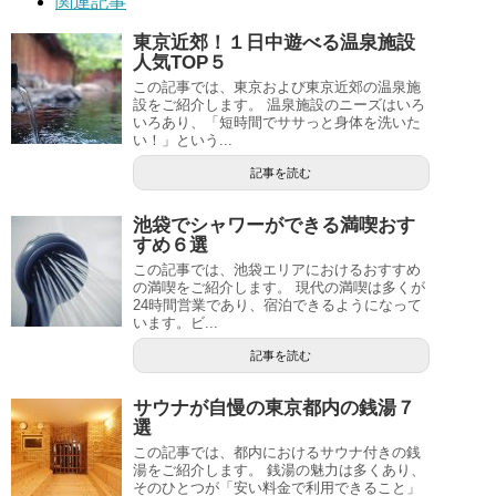
関連記事
東京近郊！１日中遊べる温泉施設
人気TOP５
この記事では、東京および東京近郊の温泉施
設をご紹介します。 温泉施設のニーズはいろ
いろあり、「短時間でササっと身体を洗いた
い！」という...
記事を読む
池袋でシャワーができる満喫おす
すめ６選
この記事では、池袋エリアにおけるおすすめ
の満喫をご紹介します。 現代の満喫は多くが
24時間営業であり、宿泊できるようになって
います。ビ...
記事を読む
サウナが自慢の東京都内の銭湯７
選
この記事では、都内におけるサウナ付きの銭
湯をご紹介します。 銭湯の魅力は多くあり、
そのひとつが「安い料金で利用できること」