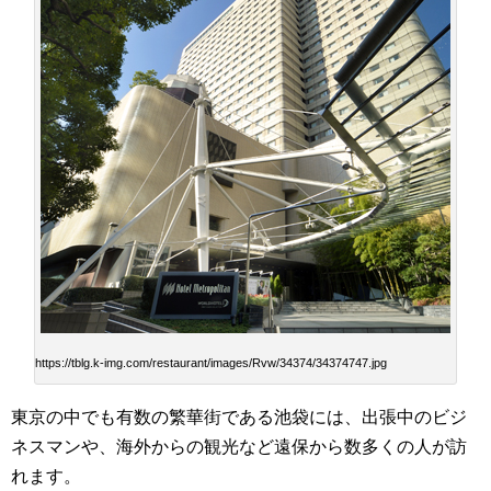
https://tblg.k-img.com/restaurant/images/Rvw/34374/34374747.jpg
東京の中でも有数の繁華街である池袋には、出張中のビジ
ネスマンや、海外からの観光など遠保から数多くの人が訪
れます。