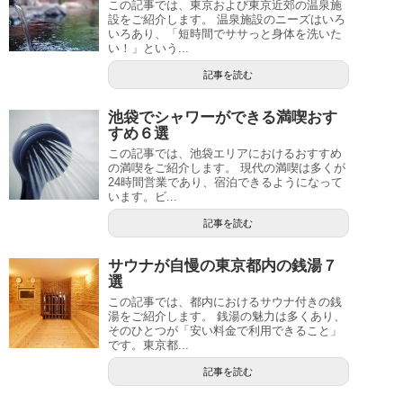
この記事では、東京および東京近郊の温泉施
設をご紹介します。 温泉施設のニーズはいろ
いろあり、「短時間でササっと身体を洗いた
い！」という...
記事を読む
池袋でシャワーができる満喫おす
すめ６選
この記事では、池袋エリアにおけるおすすめ
の満喫をご紹介します。 現代の満喫は多くが
24時間営業であり、宿泊できるようになって
います。ビ...
記事を読む
サウナが自慢の東京都内の銭湯７
選
この記事では、都内におけるサウナ付きの銭
湯をご紹介します。 銭湯の魅力は多くあり、
そのひとつが「安い料金で利用できること」
です。東京都...
記事を読む