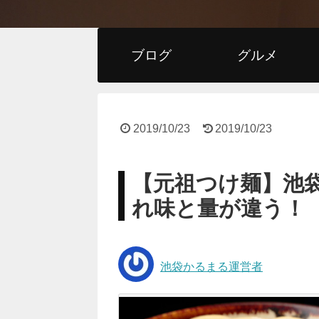
ブログ
グルメ
2019/10/23
2019/10/23
【元祖つけ麺】池
れ味と量が違う！
池袋かるまる運営者