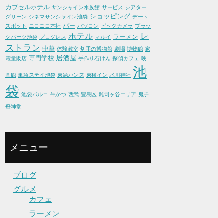
カプセルホテル
サンシャイン水族館
サービス
シアター
ショッピング
グリーン
シネマサンシャイン池袋
デート
バー
スポット
ニコニコ本社
パソコン
ビックカメラ
ブラッ
レ
ホテル
ラーメン
クバーツ池袋
プログレス
マルイ
ストラン
中華
体験教室
切手の博物館
劇場
博物館
家
居酒屋
専門学校
電量販店
手作り石けん
探偵カフェ
映
池
画館
東急ステイ池袋
東急ハンズ
東横イン
氷川神社
袋
池袋パルコ
牛かつ
西武
豊島区
雑司ヶ谷エリア
鬼子
母神堂
メニュー
ブログ
グルメ
カフェ
ラーメン