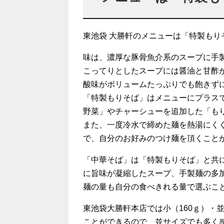
東池袋 大勝軒のメニューは「特製も
味は、濃厚な豚骨魚介系のスープに手
こってりとしたスープには醤油と甘酢
酸味がボリュームたっぷりでも飽きず
「特製もりそば」はメニューにプラス
野菜」やチャーシューを追加した「も
また、一度冷水で締めた麺を熱湯にく
で、自分のお好みのつけ麺を頂くこと
「中華そば」は「特製もりそば」と共
に旨味が凝縮したスープ、手製麺の多
麺の量も自分の食べきれる量で選ぶこ
東池袋大勝軒本店では小（160ｇ）・並（
ことができるので、並サイズでも多く