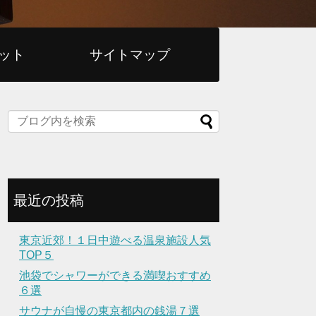
ット
サイトマップ
最近の投稿
東京近郊！１日中遊べる温泉施設人気
TOP５
池袋でシャワーができる満喫おすすめ
６選
サウナが自慢の東京都内の銭湯７選